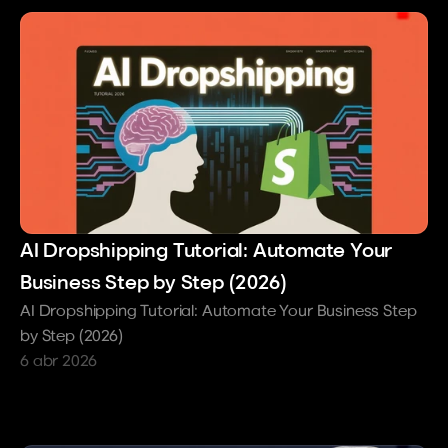
automatizar el cumplimiento de pedidos, 
ejecutar correos electrónicos de carritos 
abandonados, agregar ventas adicionales, 
probar páginas de destino, o gestionar 
precios en varias monedas — Shopify tiene 
aplicaciones maduras y probadas para 
cada escenario. En otras plataformas, a 
menudo estás creando soluciones 
alternativas.
AI Dropshipping Tutorial: Automate Your 
Para una comparación detallada de 
Business Step by Step (2026)
plataformas con desgloses de precios, lee 
AI Dropshipping Tutorial: Automate Your Business Step 
nuestra 
mejor guía de plataforma de 
by Step (2026)
comercio electrónico para dropshipping
.
6 abr 2026
Paso 4: Construir Tu 