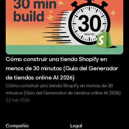
Pega una URL de producto de AliExpress, 
Amazon o Alibaba. La IA analiza el producto 
— qué hace, para quién es, qué problemas 
resuelve — y genera una tienda de marca 
completa: página de inicio, páginas de 
productos, página sobre nosotros, página 
de contacto y todo el contenido de apoyo.
Cómo construir una tienda Shopify en 
menos de 30 minutos (Guía del Generador 
de tiendas online AI 2026)
Cómo construir una tienda Shopify en menos de 30 
minutos (Guía del Generador de tiendas online AI 2026)
22 feb 2026
El editor visual te permite personalizar cada 
elemento con arrastrar y soltar — sin código, 
Compañía
Legal
sin limitaciones de tema. Mueve secciones, 