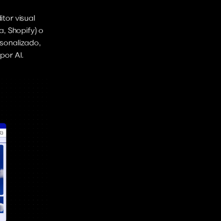
tor visual 
, Shopify) o 
onalizado, 
por AI.