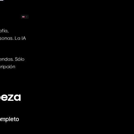
ía, 
onas. La IA 
endas. Sólo 
ripción 
beza
ompleto