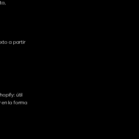
a, 
to a partir 
pify: útil 
y
 en la forma 