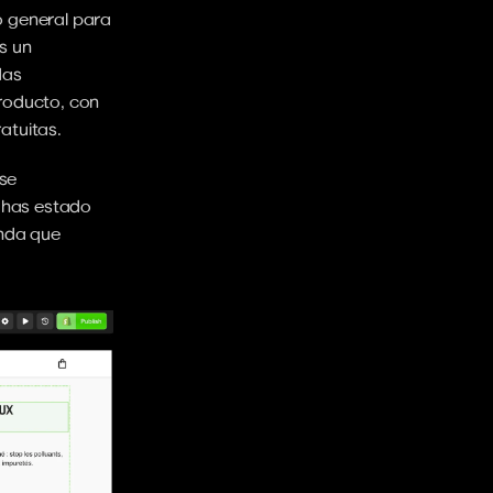
 general para 
 es un 
as 
roducto, con 
atuitas.
se 
 has estado 
enda que 