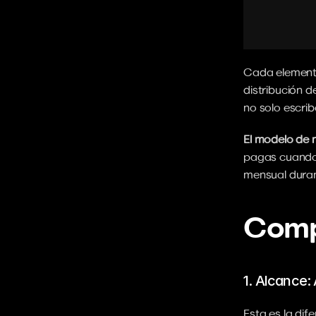
Cada elemento
distribución 
no solo escrib
El modelo de 
pagas cuando e
mensual durant
Comp
1. Alcance:
Esta es la dif