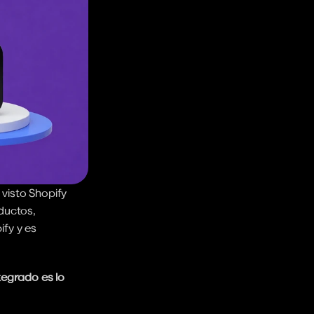
isto Shopify 
ductos, 
fy y es 
egrado es lo 