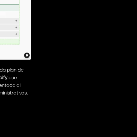
da plan de 
pify
 que 
ntada al 
nistrativas. 