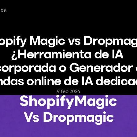
les
opify Magic vs Dropmagi
¿Herramienta de IA 
corporada o Generador 
ndas online de IA dedic
9 feb 2026