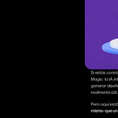
Si estás cons
Magic: la IA i
generar diseño
realmente útil.
Pero aquí está
mismo que un 