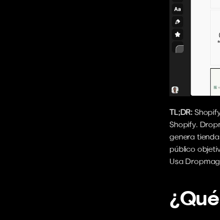
TL;DR:
 Shopif
Shopify. Drop
genera tienda
público objeti
Usa Dropmagic 
¿Qué