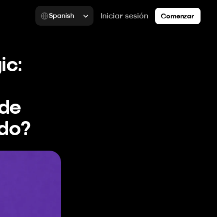
Select Language
Iniciar sesión
Spanish
Comenzar
c: 
de 
ado?