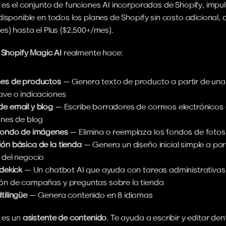
 es el conjunto de funciones AI incorporadas de Shopify, impu
isponible en todos los planes de Shopify sin costo adicional, d
s) hasta el Plus ($2,500+/mes).
 
Shopify Magic AI
 realmente hace:
nes de productos
 — Genera texto de producto a partir de una
ave o indicaciones
e email y blog
 — Escribe borradores de correos electrónicos 
ones de blog
 fondo de imágenes
 — Elimina o reemplaza los fondos de foto
ón básica de la tienda
 — Genera un diseño inicial simple a part
 del negocio
idekick
 — Un chatbot AI que ayuda con tareas administrativas,
ón de campañas y preguntas sobre la tienda
tilingüe
 — Genera contenido en 8 idiomas
 es un 
asistente de contenido
. Te ayuda a escribir y editar den