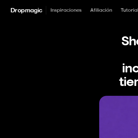
Dropmagic
Inspiraciones
Afiliación
Tutoria
Sh
in
tie