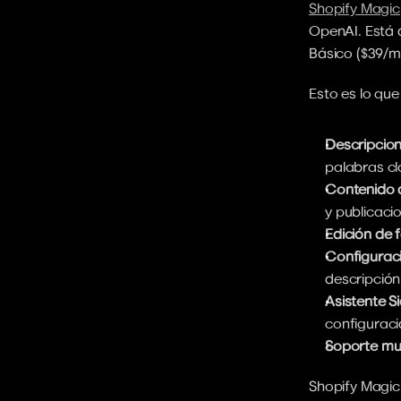
Shopify Magic
OpenAI. Está d
Básico ($39/me
Esto es lo que
Descripcio
palabras cl
Contenido d
y publicaci
Edición de
Configuraci
descripción
Asistente S
configuraci
Soporte mul
Shopify Magic