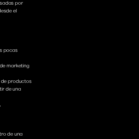
lsadas por 
esde el 
s pocas 
de marketing 
s de productos
ir de una 
 
tro de una 