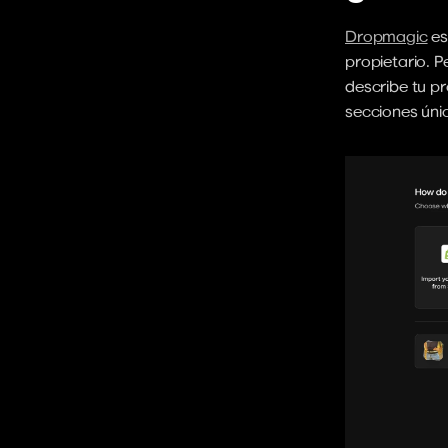
Dropmagic
 es
propietario. P
describe tu p
secciones úni