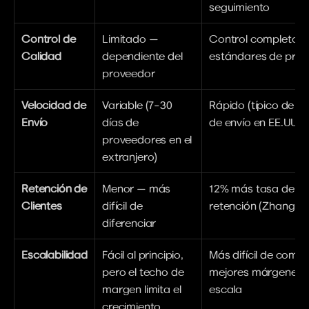
seguimiento
Control de 
Limitado — 
Control completo so
Calidad
dependiente del 
estándares de pro
proveedor
Velocidad de 
Variable (7–30 
Rápido (típico de 2–
Envío
días de 
de envío en EE.UU.)
proveedores en el 
extranjero)
Retención de 
Menor — más 
12% más tasa de 
Clientes
difícil de 
retención (Zhang et 
diferenciar
Escalabilidad
Fácil al principio, 
Más difícil de comen
pero el techo de 
mejores márgenes a
margen limita el 
escala
crecimiento