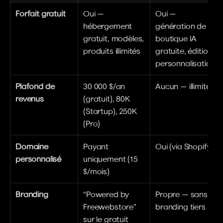
Forfait gratuit
Oui — 
Oui — 
hébergement 
génération de 
gratuit, modèles, 
boutique IA 
produits illimités
gratuite, édition, 
personnalisation
Plafond de 
30 000 $/an 
Aucun — illimité
revenus
(gratuit), 80K 
(Startup), 250K 
(Pro)
Domaine 
Payant 
Oui (via Shopify)
personnalisé
uniquement (15 
$/mois)
Branding
“Powered by 
Propre — sans 
Freewebstore” 
branding tiers
sur le gratuit